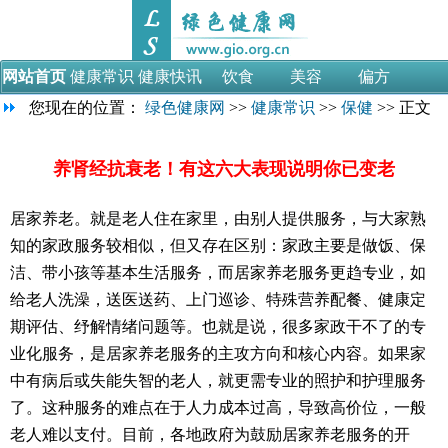
网站首页
健康常识
健康快讯
饮食
美容
偏方
您现在的位置：
绿色健康网
>>
健康常识
>>
保健
>> 正文
母婴
减肥
男性
女性
视频
医学论文
医药考试
养肾经抗衰老！有这六大表现说明你已变老
居家养老。就是老人住在家里，由别人提供服务，与大家熟
知的家政服务较相似，但又存在区别：家政主要是做饭、保
洁、带小孩等基本生活服务，而居家养老服务更趋专业，如
给老人洗澡，送医送药、上门巡诊、特殊营养配餐、健康定
期评估、纾解情绪问题等。也就是说，很多家政干不了的专
业化服务，是居家养老服务的主攻方向和核心内容。如果家
中有病后或失能失智的老人，就更需专业的照护和护理服务
了。这种服务的难点在于人力成本过高，导致高价位，一般
老人难以支付。目前，各地政府为鼓励居家养老服务的开