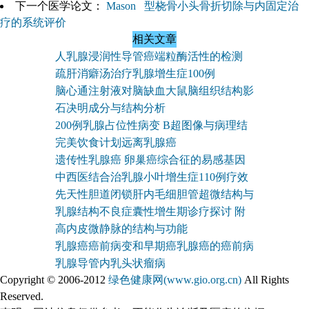
下一个医学论文：
Mason 型桡骨小头骨折切除与内固定治
疗的系统评价
相关文章
人乳腺浸润性导管癌端粒酶活性的检测
疏肝消癖汤治疗乳腺增生症100例
脑心通注射液对脑缺血大鼠脑组织结构影
石决明成分与结构分析
200例乳腺占位性病变 B超图像与病理结
完美饮食计划远离乳腺癌
遗传性乳腺癌 卵巢癌综合征的易感基因
中西医结合治乳腺小叶增生症110例疗效
先天性胆道闭锁肝内毛细胆管超微结构与
乳腺结构不良症囊性增生期诊疗探讨 附
高内皮微静脉的结构与功能
乳腺癌癌前病变和早期癌乳腺癌的癌前病
乳腺导管内乳头状瘤病
Copyright © 2006-2012
绿色健康网(www.gio.org.cn)
All Rights
Reserved.