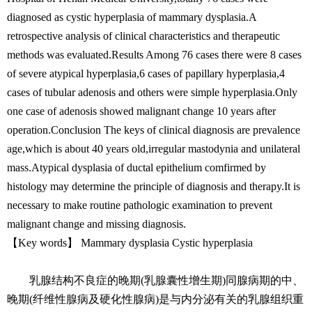
diagnosed as cystic hyperplasia of mammary dysplasia.A
retrospective analysis of clinical characteristics and therapeutic
methods was evaluated.Results Among 76 cases there were 8 cases
of severe atypical hyperplasia,6 cases of papillary hyperplasia,4
cases of tubular adenosis and others were simple hyperplasia.Only
one case of adenosis showed malignant change 10 years after
operation.Conclusion The keys of clinical diagnosis are prevalence
age,which is about 40 years old,irregular mastodynia and unilateral
mass.Atypical dysplasia of ductal epithelium comfirmed by
histology may determine the principle of diagnosis and therapy.It is
necessary to make routine pathologic examination to prevent
malignant change and missing diagnosis.
【Key words】 Mammary dysplasia Cystic hyperplasia
乳腺结构不良症的晚期(乳腺囊性增生期)同腺病期的中、
晚期(纤维性腺病及硬化性腺病)是与内分泌有关的乳腺组织重