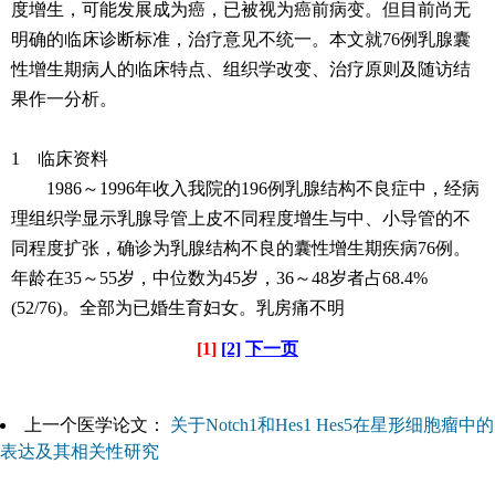
度增生，可能发展成为癌，已被视为癌前病变。但目前尚无
明确的临床诊断标准，治疗意见不统一。本文就76例乳腺囊
性增生期病人的临床特点、组织学改变、治疗原则及随访结
果作一分析。
1 临床资料
1986～1996年收入我院的196例乳腺结构不良症中，经病
理组织学显示乳腺导管上皮不同程度增生与中、小导管的不
同程度扩张，确诊为乳腺结构不良的囊性增生期疾病76例。
年龄在35～55岁，中位数为45岁，36～48岁者占68.4%
(52/76)。全部为已婚生育妇女。乳房痛不明
[1]
[2]
下一页
上一个医学论文：
关于Notch1和Hes1 Hes5在星形细胞瘤中的
表达及其相关性研究