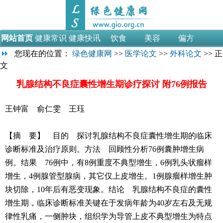
网站首页
健康常识
健康快讯
饮食
美容
偏方
您现在的位置：
绿色健康网
>>
医学论文
>>
外科论文
>> 正
母婴
减肥
男性
女性
视频
医学论文
文
医药考试
乳腺结构不良症囊性增生期诊疗探讨 附76例报告
王钟富 俞仁雯 王珏
【摘 要】 目的 探讨乳腺结构不良症囊性增生期的临床
诊断标准及治疗原则。方法 回顾性分析76例囊肿增生病
例。结果 76例中，有8例重度不典型增生，6例乳头状瘤样
增生，4例腺管型腺病，其它仅上皮增生。1例腺瘤样增生肿
块切除，10年后有恶变现象。结论 乳腺结构不良症的囊性
增生期，临床诊断标准关键在于发病年龄为40岁左右及无规
律性乳痛，一侧肿块，组织学为导管上皮不典型增生为特点