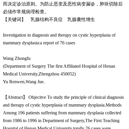
而决定诊治原则。为防止恶变及恶性病变漏诊，肿块切除后
必须作常规病理检查。
【关键词】 乳腺结构不良症 乳腺囊性增生
Investigation in diagnosis and therapy on cystic hyperplasia of
mammary dysplasia:a report of 76 cases
Wang Zhongfu
(Department of Surgery The first Affiliated Hospital of Henan
Medical University,Zhengzhou 450052)
Yu Renwen,Wang Jue.
【Abstract】 Objecitve To study the principle of clinical diagnosis
and therapy of cystic hyperplasia of mammary dysplasia.Methods
Among 196 patients suffering from mammary dysplasia collected
from 1986 to 1996 in Department of Surgery,The First Teaching
Hospital of Henan Medical University,totally 76 cases were