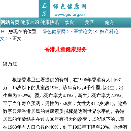
网站首页
健康常识
健康快讯
饮食
美容
偏方
您现在的位置：
绿色健康网
>>
医学论文
>>
妇产科论
母婴
减肥
男性
女性
视频
医学论文
文
>> 正文
医药考试
香港儿童健康服务
梁乃江
根据香港卫生署提供的资料，在1996年香港有人口631
万，15岁以下的儿童占19%。该年有6万4千个婴儿出生，出
生率为10.2‰。婴儿死亡率为4.1‰，新生儿死亡率为2.3‰。
至于当年寿命预测：男性为75.8岁，女性为81.2岁(表1)。这些
数字显示香港居民的健康素质指标是达到世界水平的。香港
居民的年龄结构在过去30年有很大的改变，15岁以下的儿童
在1963年占人口总数的40%，到了1993年下降至20%。香港有