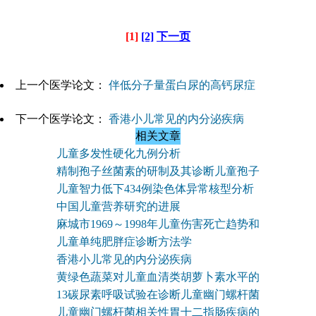
[1]
[2]
下一页
上一个医学论文：
伴低分子量蛋白尿的高钙尿症
下一个医学论文：
香港小儿常见的内分泌疾病
相关文章
儿童多发性硬化九例分析
精制孢子丝菌素的研制及其诊断儿童孢子
儿童智力低下434例染色体异常核型分析
中国儿童营养研究的进展
麻城市1969～1998年儿童伤害死亡趋势和
儿童单纯肥胖症诊断方法学
香港小儿常见的内分泌疾病
黄绿色蔬菜对儿童血清类胡萝卜素水平的
13碳尿素呼吸试验在诊断儿童幽门螺杆菌
儿童幽门螺杆菌相关性胃十二指肠疾病的