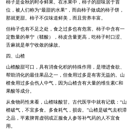
柿子是金秋的时令鲜果。在水果中，柿子的甜味居于首
位，被人们称为“最甜的水果”，而由柿子做成的柿子饼，
那就更甜。柿子不仅味道鲜美，而且营养丰富。
但柿子也有不足之处，食之过多也有危害。柿子中含有一
定数量的单宁（鞣酸），柿皮含量更高，吃柿子时口涩、
舌麻就是单宁收敛的缘故。
四、山楂
山楂酸甜可口，具有消食化积的特殊作用，是增进食欲、
帮助消化的最佳果品之一，但食用过多是有害无益的。山
楂食用过多会伤人中气，因为山楂含有大量的维生素C和
果酸等成分。
从食物药性来看，山楂味酸甘。古代医学中就有记载：“山
楂破气，不宜多食。多食耗气，损齿。”山楂是破气去积滞
之品，平素脾胃虚弱或正服食人参等补气药的人不宜食
用。