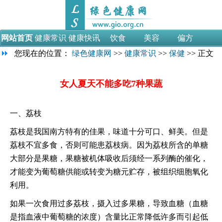
网站首页
健康常识
健康快讯
饮食
美容
偏方
您现在的位置：
绿色健康网
>>
健康常识
>>
保健
>> 正文
母婴
减肥
男性
女性
视频
医学论文
医药考试
女人夏天不能多吃7种果蔬
一、荔枝
荔枝是我国南方特有的佳果，味道十分可口、鲜美。但是
荔枝不宜多食，否则可能患荔枝病。因为荔枝所含的单糖
大部分是果糖，果糖被机体吸收后须经一系列酶的催化，
才能变为葡萄糖供能或转变为糖元贮存，被组织细胞氧化
利用。
如果一次食用过多荔枝，摄入过多果糖，导致血糖（血糖
是指血液中葡萄糖的浓度）含量比正常降低许多而引起低