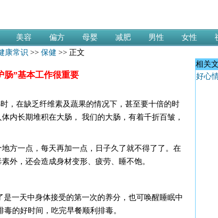
美容
偏方
母婴
减肥
男性
女性
健康常识
>>
保健
>> 正文
相关
护肠”基本工作很重要
好心
2小时，在缺乏纤维素及蔬果的情况下，甚至要十倍的时
体内长期堆积在大肠， 我们的大肠，有着千折百皱，
个地方一点，每天再加一点，日子久了就不得了了。在
毒素外，还会造成身材变形、疲劳、睡不饱。
了是一天中身体接受的第一次的养分，也可唤醒睡眠中
排毒的好时间，吃完早餐顺利排毒。