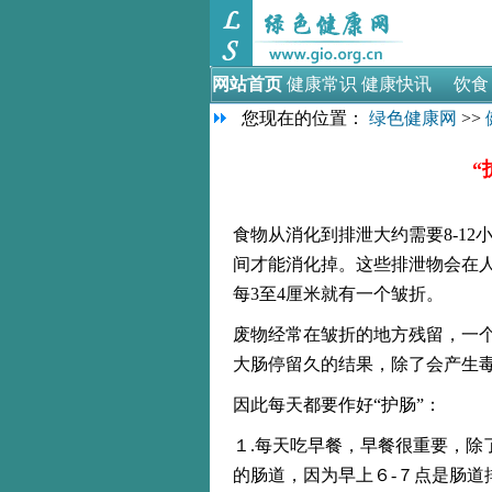
网站首页
健康常识
健康快讯
饮食
您现在的位置：
绿色健康网
>>
“
食物从消化到排泄大约需要8-1
间才能消化掉。这些排泄物会在人
每3至4厘米就有一个皱折。
废物经常在皱折的地方残留，一
大肠停留久的结果，除了会产生
因此每天都要作好“护肠”：
１.每天吃早餐，早餐很重要，除
的肠道，因为早上６-７点是肠道