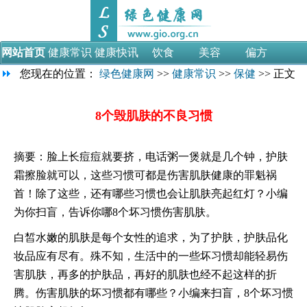
网站首页
健康常识
健康快讯
饮食
美容
偏方
您现在的位置：
绿色健康网
>>
健康常识
>>
保健
>> 正文
母婴
减肥
男性
女性
视频
医学论文
医药考试
8个毁肌肤的不良习惯
摘要：脸上长痘痘就要挤，电话粥一煲就是几个钟，护肤
霜擦脸就可以，这些习惯可都是伤害肌肤健康的罪魁祸
首！除了这些，还有哪些习惯也会让肌肤亮起红灯？小编
为你扫盲，告诉你哪8个坏习惯伤害肌肤。
白皙水嫩的肌肤是每个女性的追求，为了护肤，护肤品化
妆品应有尽有。殊不知，生活中的一些坏习惯却能轻易伤
害肌肤，再多的护肤品，再好的肌肤也经不起这样的折
腾。伤害肌肤的坏习惯都有哪些？小编来扫盲，8个坏习惯