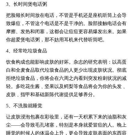
3、长时间煲电话粥
把脸颊长时间放在电话，不管是手机还是座机听筒上会导
致爆痘，不管这个电话是不是干净的。脸部接触电话会有
摩擦、发热和闭塞，这都会让痘痘更容易爆发出来。如果
你超爱煲电话粥，那不妨用耳机来代替听筒吧。
4、经常吃垃圾食品
饮食构成也能影响皮肤的好坏。杂志的研究表明：以高蛋
白和全麦食品取代垃圾食品的人更少出现皮肤状况。彻底
拒绝垃圾食品，你将会在六周之内看到突发粉刺状况的减
轻。多吃花生酱﹑坚果以及鳄梨等食品将会为你的头发﹑
皮肤﹑指甲和基础新陈代谢提供足够养分。
5、不洗脸就睡觉
让皮肤浸泡包裹在彩妆里，还有一天积累下来的油脂和灰
尘——会导致毛孔堵塞，特别是本身就爱冒痘的人。晚上
睡觉的时候人的体温会上升，更会导致皮肤表面的东西容